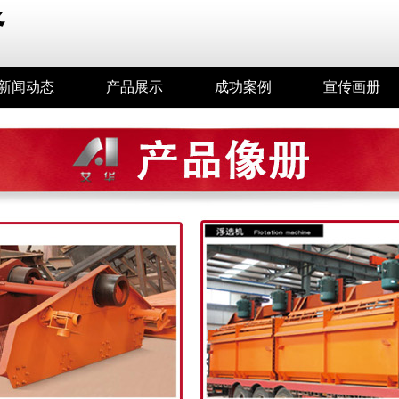
新闻动态
产品展示
成功案例
宣传画册