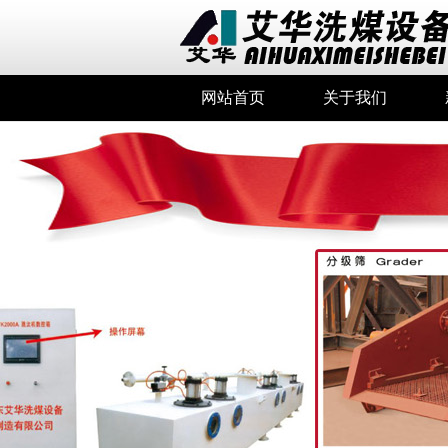
网站首页
关于我们