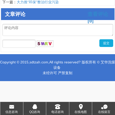
下一篇：
大力推“环保”整治行业污染
文章评论
查看评论
[0]
Copyright © 2015,sdtzah.com,All rights reserved? 版权所有 © 艾华洗煤
设备
未经许可 严禁复制
1
2
3
4
󰄸
󰇇
󰇯
󰅊
󰂮
信息咨询
QQ咨询
电话咨询
在线地图
在线留言